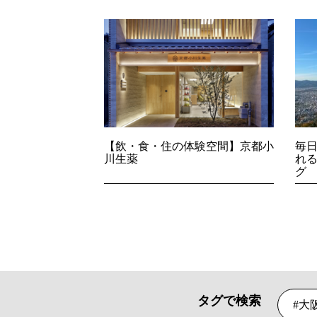
【飲・食・住の体験空間】京都小
毎
川生薬
れ
グ
タグで検索
大