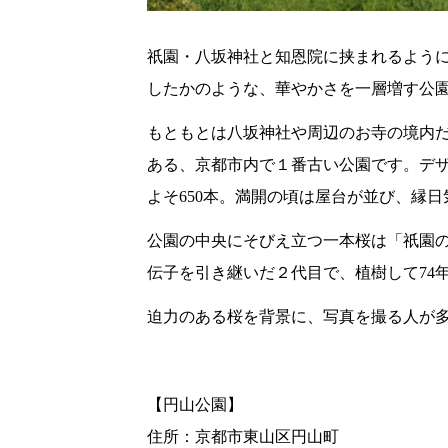
祇園・八坂神社と知恩院に挟まれるよう
したかのような、華やかさを一層増す公
もともとは八坂神社や周辺のお寺の境内だ
ある、京都市内で１番古い公園です。デ
よそ650本。満開の頃は屋台が並び、縁
公園の中央にそびえ立つ一本桜は「祇園
伝子を引き継いだ２代目で、植樹して74
迫力のある桜を背景に、写真を撮る人が
【円山公園】
住所：京都市東山区円山町