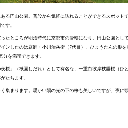
にある円山公園。普段から気軽に訪れることができるスポット
園です。
ったところが明治時代に京都市の管轄になり、円山公園として開か
ザインしたのは庭師・小川治兵衛（7代目）。ひょうたんの形を
日気分を満喫できます。
の夜桜」（祇園しだれ）として有名な、一重白彼岸枝垂桜（ひ
年がたちます。
多く集まります。暖かい陽の光の下の桜も美しいですが、夜に