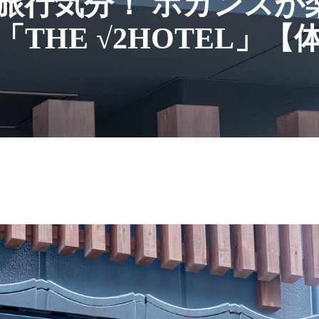
旅行気分！ ホカンスが
THE √2HOTEL」