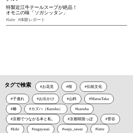
特製近江牛テールスープが絶品！
オモニの味「ソガシッタン」
#latte
#体験レポート
VIEW MORE
タグで検索
お花見
桜
伝統文化
子連れ
お出かけ
山科
MatsuTaka
椿
カズハ（Kazuha）
kazuha
京都でつながる本と私。
京都韓国っぽ
菅谷
kiki
sugayasai
waju_sawai
latte