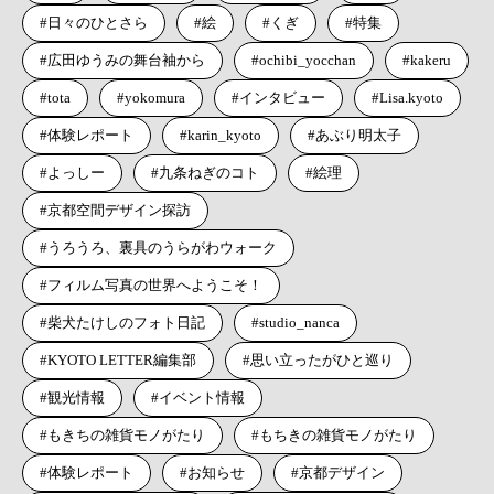
日々のひとさら
絵
くぎ
特集
広田ゆうみの舞台袖から
ochibi_yocchan
kakeru
tota
yokomura
インタビュー
Lisa.kyoto
体験レポート
karin_kyoto
あぶり明太子
よっしー
九条ねぎのコト
絵理
京都空間デザイン探訪
うろうろ、裏具のうらがわウォーク
フィルム写真の世界へようこそ！
柴犬たけしのフォト日記
studio_nanca
KYOTO LETTER編集部
思い立ったがひと巡り
観光情報
イベント情報
もきちの雑貨モノがたり
もちきの雑貨モノがたり
体験レポート
お知らせ
京都デザイン