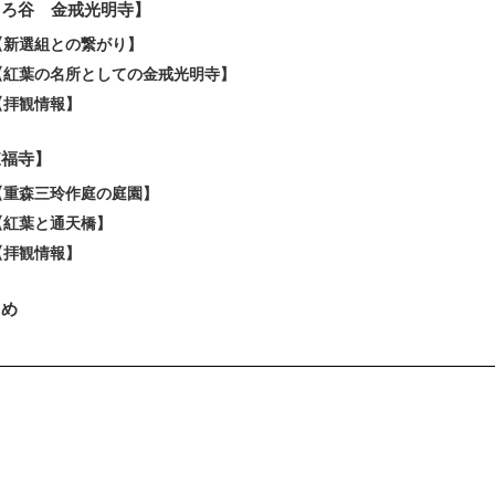
くろ谷 金戒光明寺】
【新選組との繋がり】
【紅葉の名所としての金戒光明寺】
【拝観情報】
東福寺】
【重森三玲作庭の庭園】
【紅葉と通天橋】
【拝観情報】
とめ