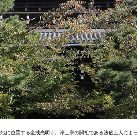
陵地に位置する金戒光明寺。浄土宗の開祖である法然上人によ