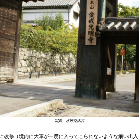
写真 水野克比古
風に改修（境内に大軍が一度に入ってこられないような細い出