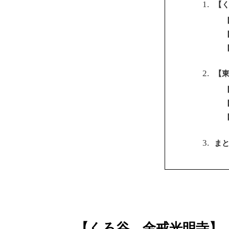
【
【
ま
【くろ谷 金戒光明寺】