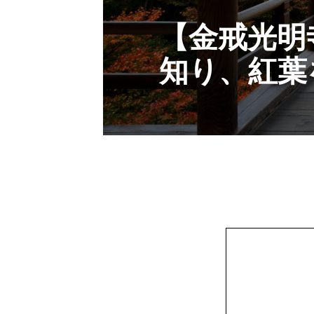
【金戒光明
知り、紅葉