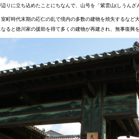
辺りに立ち込めたことにちなんで、山号を「紫雲山(しうんざ
、室町時代末期の応仁の乱で境内の多数の建物を焼失するなど
になると徳川家の援助を得て多くの建物が再建され、無事復興