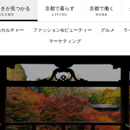
好きが見つかる
京都で暮らす
京都で働く
OLUMN
LIVING
WORK
&カルチャー
ファッション&ビューティー
グルメ
ラ
マーケティング