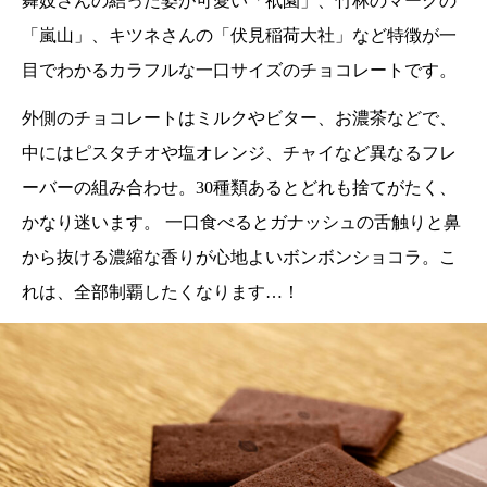
舞妓さんの結った姿が可愛い「祇園」、竹林のマークの
「嵐山」、キツネさんの「伏見稲荷大社」など特徴が一
目でわかるカラフルな一口サイズのチョコレートです。
外側のチョコレートはミルクやビター、お濃茶などで、
中にはピスタチオや塩オレンジ、チャイなど異なるフレ
ーバーの組み合わせ。30種類あるとどれも捨てがたく、
かなり迷います。 一口食べるとガナッシュの舌触りと鼻
から抜ける濃縮な香りが心地よいボンボンショコラ。こ
れは、全部制覇したくなります…！