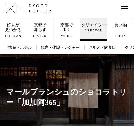
好きが
京都で
京都で
クリエイター
買い物
見つかる
暮らす
働く
CREATOR
COLUMN
LIVING
WORK
SHOP
旅館・ホテル
観光・体験・レジャー
グルメ・飲食店
クリ
マールブランシュのショコラトリ
ー「加加阿365」