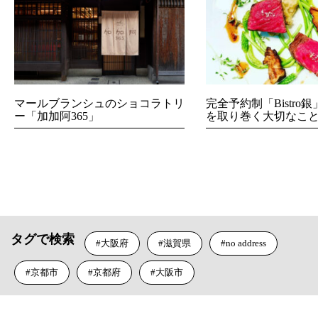
マールブランシュのショコラトリ
完全予約制「Bistro
ー「加加阿365」
を取り巻く大切なこ
タグで検索
大阪府
滋賀県
no address
京都市
京都府
大阪市