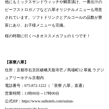
他にもミックスサンドウィッチや鯛茶漬け、一番出汁の
ビーフストロガノフなど八翠オリジナルメニューも用意
されています。ソフトドリンクとアルコールの品数が豊
富にあり、お子様メニューも完備。
桜の時期に行くべきオススメカフェの１つです！
【茶寮八翠】
住所：京都市右京区嵯峨天龍寺芒ノ馬場町12 翠嵐 ラグジ
ュアリーホテル京都内
電話番号：075-872-1222（「茶寮 八翠」直通）
営業時間：11時00分～17時00分
公式HP：
https://www.suihotels.com/suiran-
kyoto/restaurant/cafe-hassui