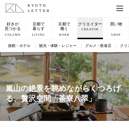
好きが
京都で
京都で
クリエイター
買い物
見つかる
暮らす
働く
CREATOR
COLUMN
LIVING
WORK
SHOP
旅館・ホテル
観光・体験・レジャー
グルメ・飲食店
クリ
嵐山の絶景を眺めながらくつろげ
る、贅沢空間「茶寮八翠」