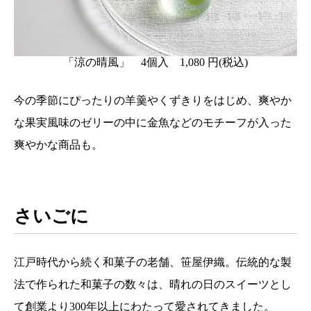
「涼の晴風」 4個入 1,080 円(税込)
今の季節にぴったりの羊羹やくずきりをはじめ、爽やか
な果実風味のゼリーの中に金魚などのモチーフが入った
爽やかな商品も。
さいごに
江戸時代から続く和菓子の老舗、笹屋伊織。伝統的な製
法で作られた和菓子の数々は、晴れの日のスイーツとし
て創業より300年以上にわたって愛されてきました。