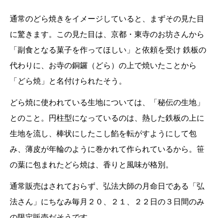
通常のどら焼きをイメージしていると、まずその見た目
に驚きます。この見た目は、京都・東寺のお坊さんから
「副食となる菓子を作ってほしい」と依頼を受け 鉄板の
代わりに、お寺の銅鑼（どら）の上で焼いたことから
「どら焼」と名付けられたそう。
どら焼に使われている生地については、「秘伝の生地」
とのこと。円柱型になっているのは、熱した鉄板の上に
生地を流し、棒状にしたこし餡を転がすようにして包
み、薄皮が年輪のように巻かれて作られているから。笹
の葉に包まれたどら焼は、香りと風味が格別。
通常販売はされておらず、弘法大師の月命日である「弘
法さん」にちなみ毎月２０、２１、２２日の３日間のみ
の限定販売だそうです。