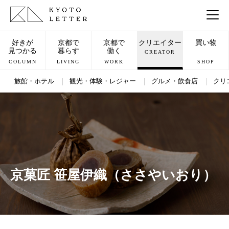
好きが
京都で
京都で
クリエイター
買い物
見つかる
暮らす
働く
CREATOR
COLUMN
LIVING
WORK
SHOP
旅館・ホテル
観光・体験・レジャー
グルメ・飲食店
クリ
京菓匠 笹屋伊織（ささやいおり）